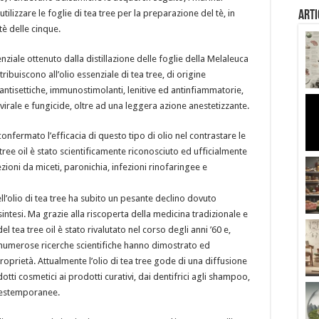
tilizzare le foglie di tea tree per la preparazione del tè, in
Arti
è delle cinque.
enziale ottenuto dalla distillazione delle foglie della Melaleuca
tribuiscono all’olio essenziale di tea tree, di origine
antisettiche, immunostimolanti, lenitive ed antinfiammatorie,
tivirale e fungicide, oltre ad una leggera azione anestetizzante.
confermato l’efficacia di questo tipo di olio nel contrastare le
ea tree oil è stato scientificamente riconosciuto ed ufficialmente
fezioni da miceti, paronichia, infezioni rinofaringee e
dell’olio di tea tree ha subito un pesante declino dovuto
i sintesi. Ma grazie alla riscoperta della medicina tradizionale e
del tea tree oil è stato rivalutato nel corso degli anni ’60 e,
gi, numerose ricerche scientifiche hanno dimostrato ed
roprietà. Attualmente l’olio di tea tree gode di una diffusione
otti cosmetici ai prodotti curativi, dai dentifrici agli shampoo,
le estemporanee.