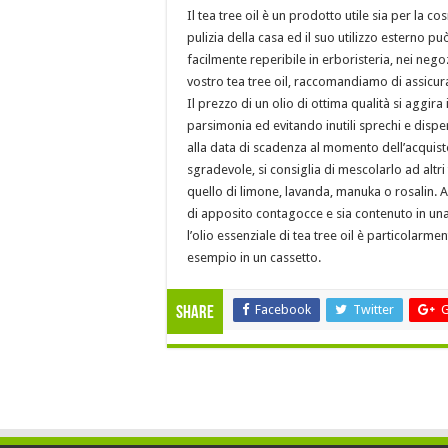
Il tea tree oil è un prodotto utile sia per la c
pulizia della casa ed il suo utilizzo esterno può
facilmente reperibile in erboristeria, nei negoz
vostro tea tree oil, raccomandiamo di assicu
Il prezzo di un olio di ottima qualità si aggir
parsimonia ed evitando inutili sprechi e dispe
alla data di scadenza al momento dell’acquisto.
sgradevole, si consiglia di mescolarlo ad altr
quello di limone, lavanda, manuka o rosalin. 
di apposito contagocce e sia contenuto in una
l’olio essenziale di tea tree oil è particolarmen
esempio in un cassetto.
Facebook
Twitter
G
Share