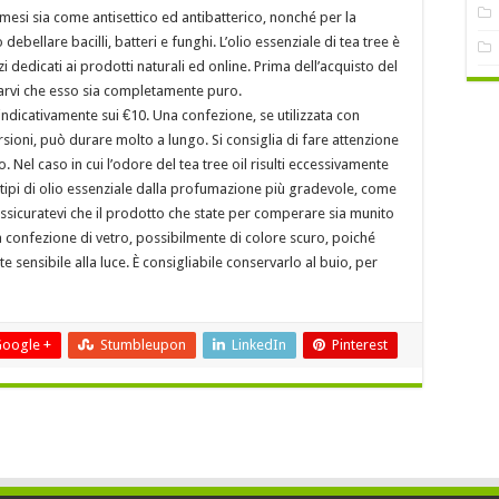
osmesi sia come antisettico ed antibatterico, nonché per la
 debellare bacilli, batteri e funghi. L’olio essenziale di tea tree è
i dedicati ai prodotti naturali ed online. Prima dell’acquisto del
rarvi che esso sia completamente puro.
a indicativamente sui €10. Una confezione, se utilizzata con
rsioni, può durare molto a lungo. Si consiglia di fare attenzione
 Nel caso in cui l’odore del tea tree oil risulti eccessivamente
i tipi di olio essenziale dalla profumazione più gradevole, come
Assicuratevi che il prodotto che state per comperare sia munito
 confezione di vetro, possibilmente di colore scuro, poiché
te sensibile alla luce. È consigliabile conservarlo al buio, per
oogle +
Stumbleupon
LinkedIn
Pinterest