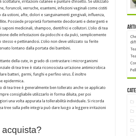
di scottature, irritazioni cutanee e punture d’insetto. Se utilizzato
ne, foruncoli, verruche, esantemi, infezioni vaginali come cistiti
 da ustioni, afte, dolori e sanguinamenti gengivali, influenza,
sillite. Possiede proprietà fortemente deodoranti e detergenti e
Arti
aponi medicinali, shampoo, dentifrici e collutori. L’olio di tea
zione delle infestazioni da pidocchi e da pulci, semplicemente
Che
tesso e pettinandosi. L’olio non deve utilizzato su ferite
dif
ervato lontano dalla portata dei bambini.
Tea
Tea
fettante della cute, in grado di contrastare i microrganismi
Con
ssenziale di tea tree è stata riconosciuta un’azione antimicrobica
Pel
are batteri, germi, funghi e perfino virus. È inoltre
ne epidermica.
l’olio di tea tree è generalmente ben tollerato anche se applicato
Cate
pre consigliabile utilizzarlo in forma diluita, per poi
i una volta appurata la tollerabilità individuale. Si ricorda
ea tree sulla pelle integra può dare luogo a leggere irritazioni
i acquista?