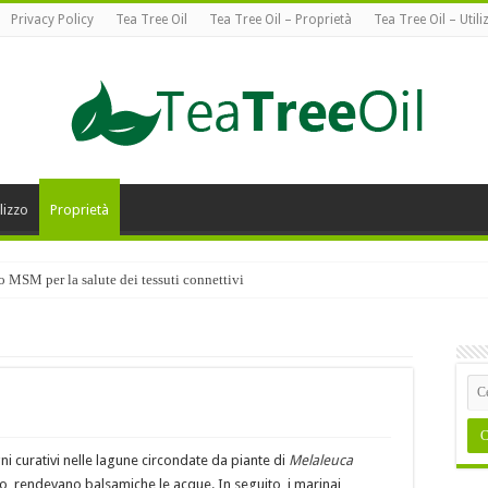
Privacy Policy
Tea Tree Oil
Tea Tree Oil – Proprietà
Tea Tree Oil – Utili
lizzo
Proprietà
co MSM per la salute dei tessuti connettivi
gni curativi nelle lagune circondate da piante di
Melaleuca
do, rendevano balsamiche le acque. In seguito, i marinai