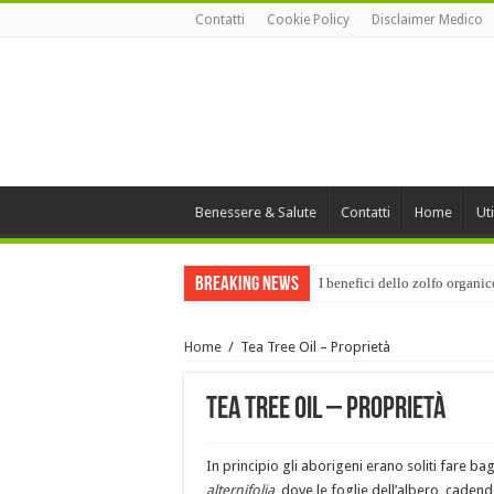
Contatti
Cookie Policy
Disclaimer Medico
Benessere & Salute
Contatti
Home
Uti
Breaking News
I benefici dello zolfo organi
Home
/
Tea Tree Oil – Proprietà
Tea Tree Oil – Proprietà
In principio gli aborigeni erano soliti fare ba
alternifolia
, dove le foglie dell’albero, caden