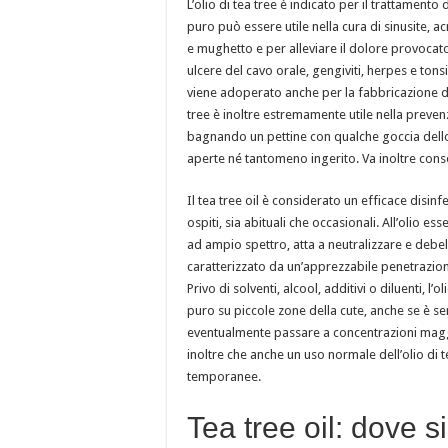
L’olio di tea tree è indicato per il trattamento 
puro può essere utile nella cura di sinusite, ac
e mughetto e per alleviare il dolore provocato
ulcere del cavo orale, gengiviti, herpes e ton
viene adoperato anche per la fabbricazione di s
tree è inoltre estremamente utile nella preven
bagnando un pettine con qualche goccia dello s
aperte né tantomeno ingerito. Va inoltre cons
Il tea tree oil è considerato un efficace disin
ospiti, sia abituali che occasionali. All’olio e
ad ampio spettro, atta a neutralizzare e debell
caratterizzato da un’apprezzabile penetrazio
Privo di solventi, alcool, additivi o diluenti, 
puro su piccole zone della cute, anche se è sem
eventualmente passare a concentrazioni maggior
inoltre che anche un uso normale dell’olio di t
temporanee.
Tea tree oil: dove s