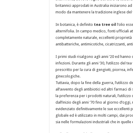
britannici approdati in Australia iniziarono ad u
modo da mantenere la tradizione inglese del t
In botanica, è definito
tea tree oil
l’olio ess
alternifolia. In campo medico, fonti ufficiali at
completamente naturale, eccellenti proprietà 
antibatteriche, antimicotiche, cicatrizzanti, an
I primi studi risalgono agli anni ‘20 ed hanno 
infezioni. Durante gli anni ‘30, l’utilizzo del t
prescritto per la cura di gengiviti, piorrea, in
ginecologiche.
Tuttavia, dopo la fine della guerra, l’utilizzo 
all’avvento degli antibiotici ed altri farmaci d
la preferenza per i prodotti naturali, l’utilizzo 
dall’inizio degli anni ‘70 fino al giorno d’og
evidenziato definitivamente le sue eccellenti p
globale ed è utilizzato in molti campi, dai prod
sia nelle formulazioni industriali che in quel