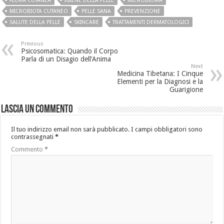
FLORA CUTANEA
IGIENE DELLA PELLE
MICROBIOMA
MICROBIOTA CUTANEO
PELLE SANA
PREVENZIONE
SALUTE DELLA PELLE
SKINCARE
TRATTAMENTI DERMATOLOGICI
Previous
Psicosomatica: Quando il Corpo
Parla di un Disagio dell’Anima
Next
Medicina Tibetana: I Cinque
Elementi per la Diagnosi e la
Guarigione
Lascia un commento
Il tuo indirizzo email non sarà pubblicato.
I campi obbligatori sono
contrassegnati
*
Commento
*