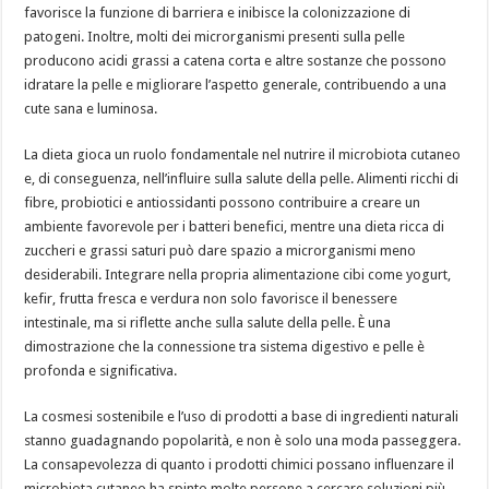
favorisce la funzione di barriera e inibisce la colonizzazione di
patogeni. Inoltre, molti dei microrganismi presenti sulla pelle
producono acidi grassi a catena corta e altre sostanze che possono
idratare la pelle e migliorare l’aspetto generale, contribuendo a una
cute sana e luminosa.
La dieta gioca un ruolo fondamentale nel nutrire il microbiota cutaneo
e, di conseguenza, nell’influire sulla salute della pelle. Alimenti ricchi di
fibre, probiotici e antiossidanti possono contribuire a creare un
ambiente favorevole per i batteri benefici, mentre una dieta ricca di
zuccheri e grassi saturi può dare spazio a microrganismi meno
desiderabili. Integrare nella propria alimentazione cibi come yogurt,
kefir, frutta fresca e verdura non solo favorisce il benessere
intestinale, ma si riflette anche sulla salute della pelle. È una
dimostrazione che la connessione tra sistema digestivo e pelle è
profonda e significativa.
La cosmesi sostenibile e l’uso di prodotti a base di ingredienti naturali
stanno guadagnando popolarità, e non è solo una moda passeggera.
La consapevolezza di quanto i prodotti chimici possano influenzare il
microbiota cutaneo ha spinto molte persone a cercare soluzioni più