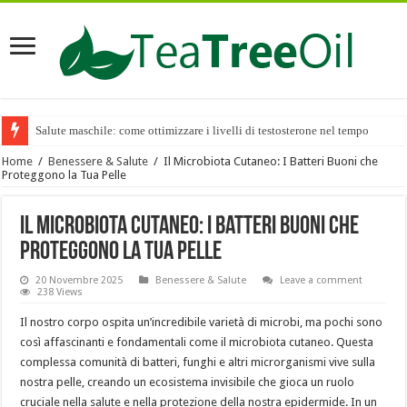
Salute maschile: come ottimizzare i livelli di testosterone nel tempo
Home
/
Benessere & Salute
/
Il Microbiota Cutaneo: I Batteri Buoni che
Proteggono la Tua Pelle
Il Microbiota Cutaneo: I Batteri Buoni che
Proteggono la Tua Pelle
20 Novembre 2025
Benessere & Salute
Leave a comment
238 Views
Il nostro corpo ospita un’incredibile varietà di microbi, ma pochi sono
così affascinanti e fondamentali come il microbiota cutaneo. Questa
complessa comunità di batteri, funghi e altri microrganismi vive sulla
nostra pelle, creando un ecosistema invisibile che gioca un ruolo
cruciale nella salute e nella protezione della nostra epidermide. In un