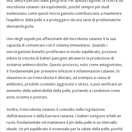
vita, dieta e persino dalla geografia. Per questa ragione, la ricerca sul
microbiota cutaneo sta esplodendo, poiché sempre più studi
evidenziano come questi microrganismi contribuiscano a mantenere
l’equilibrio della pelle e a proteggerci da una serie di problematiche
dermatologiche.
Uno degli aspetti più affascinanti del microbiota cutaneo è la sua
capacità di comunicare con il sistema immunitario. Quando i
microrganismi benefici proliferano in modo equilibrato, possono
inibire la crescita di batteri patogeni attraverso la produzione di
sostanze antimicrobiche. Questo processo, noto come antagonismo,
è fondamentale per prevenire infezioni e infiammazioni cutanee. In
situazioni in cui il microbiota è alterato, ad esempio a causa di
antibiotici, prodotti cosmetici aggressivi o stress, si può verificare un
aumento della vulnerabilità della pelle, portando a condizioni come
acne, eczema o psoriasi.
Inoltre, il microbiota cutaneo è coinvolto nella regolazione
dell’idratazione e della barriera cutanea. I batteri svolgono infatti un
ruolo fondamentale nel mantenere il pH della pelle in un intervallo
ideale. Un pH equilibrato è essenziale per la salute della pelle, poiché