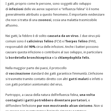
I gatti, proprio come le persone, sono soggetti allo sviluppo
di
infezioni
delle vie aeree superiori e “influenza felina” è il nome
generalmente attribuito a questo fenomeno. È importante evidenziare
che non si tratta di una
zoonosi
, ossia una malattia trasmissibile
all’uomo.
Nei gatti, la febbre è di solito
causata da un virus
. I due virus più
comuni sono il
calicivirus felino
(FCV) e l
‘herpes felino
(FHV),
responsabili del
90%
circa delle infezioni. Anche i batteri possono
causare questa infezione o contribuire al suo sviluppo, in particolare
la
bordetella bronchiseptica
e la
chlamydophila felis
.
Nella maggior parte dei paesi, il protocollo
di
vaccinazione
standard dei gatti garantisce l’immunità. L’infezione
si trasmette tramite contatto diretto con altri
gatti malati
e infetti o
con gatti portatori asintomatici del virus.
Purtroppo, a causa della natura dell’influenza felina,
una volta
contagiati i gatti potrebbero diventare portatori
, e
diffondere l’infezione
pur non mostrando alcun sintomo
. Non si