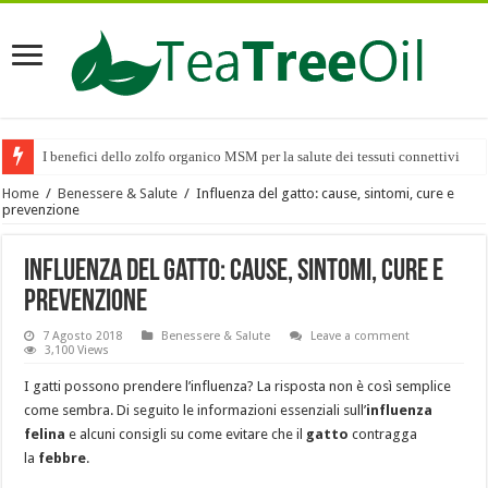
I benefici dello zolfo organico MSM per la salute dei tessuti connettivi
Home
/
Benessere & Salute
/
Influenza del gatto: cause, sintomi, cure e
prevenzione
Influenza del gatto: cause, sintomi, cure e
prevenzione
7 Agosto 2018
Benessere & Salute
Leave a comment
3,100 Views
I gatti possono prendere l’influenza? La risposta non è così semplice
come sembra. Di seguito le informazioni essenziali sull’
influenza
felina
e alcuni consigli su come evitare che il
gatto
contragga
la
febbre
.