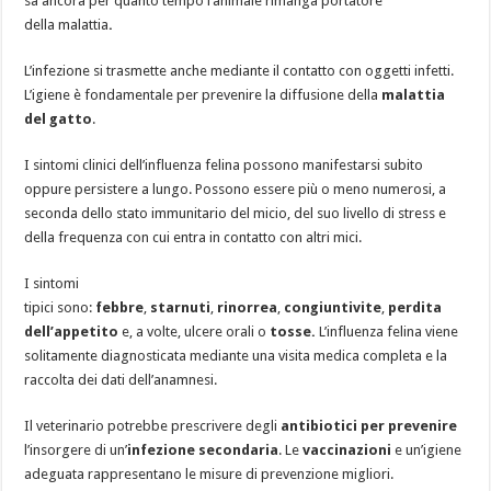
sa ancora per quanto tempo l’animale
rimanga portatore
della
malattia
.
L’infezione si trasmette anche mediante il contatto con oggetti infetti.
L’igiene è fondamentale per prevenire la diffusione della
malattia
del gatto
.
I sintomi clinici dell’influenza felina
possono manifestarsi subito
oppure persistere a lungo. Possono essere più o meno numerosi, a
seconda dello stato immunitario del micio, del suo livello di stress e
della frequenza con cui entra in contatto con altri mici.
I sintomi
tipici sono:
febbre
,
starnuti
,
rinorrea
,
congiuntivite
,
perdita
dell’appetito
e, a volte, ulcere orali o
tosse.
L’influenza felina
viene
solitamente diagnosticata mediante una visita medica completa e la
raccolta dei dati dell’anamnesi.
Il veterinario potrebbe prescrivere degli
antibiotici per prevenire
l’insorgere di un’
infezione secondaria
. Le
vaccinazioni
e un’igiene
adeguata rappresentano le misure di prevenzione migliori.