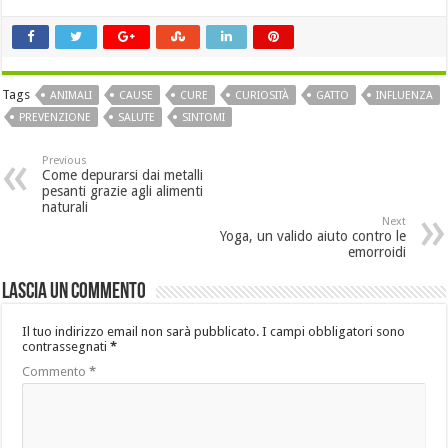
Tags
ANIMALI
CAUSE
CURE
CURIOSITÀ
GATTO
INFLUENZA
PREVENZIONE
SALUTE
SINTOMI
Previous
Come depurarsi dai metalli
pesanti grazie agli alimenti
naturali
Next
Yoga, un valido aiuto contro le
emorroidi
Lascia un commento
Il tuo indirizzo email non sarà pubblicato.
I campi obbligatori sono
contrassegnati
*
Commento
*