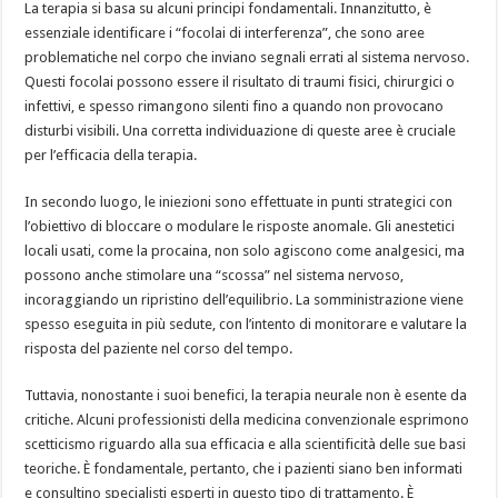
La terapia si basa su alcuni principi fondamentali. Innanzitutto, è
essenziale identificare i “focolai di interferenza”, che sono aree
problematiche nel corpo che inviano segnali errati al sistema nervoso.
Questi focolai possono essere il risultato di traumi fisici, chirurgici o
infettivi, e spesso rimangono silenti fino a quando non provocano
disturbi visibili. Una corretta individuazione di queste aree è cruciale
per l’efficacia della terapia.
In secondo luogo, le iniezioni sono effettuate in punti strategici con
l’obiettivo di bloccare o modulare le risposte anomale. Gli anestetici
locali usati, come la procaina, non solo agiscono come analgesici, ma
possono anche stimolare una “scossa” nel sistema nervoso,
incoraggiando un ripristino dell’equilibrio. La somministrazione viene
spesso eseguita in più sedute, con l’intento di monitorare e valutare la
risposta del paziente nel corso del tempo.
Tuttavia, nonostante i suoi benefici, la terapia neurale non è esente da
critiche. Alcuni professionisti della medicina convenzionale esprimono
scetticismo riguardo alla sua efficacia e alla scientificità delle sue basi
teoriche. È fondamentale, pertanto, che i pazienti siano ben informati
e consultino specialisti esperti in questo tipo di trattamento. È