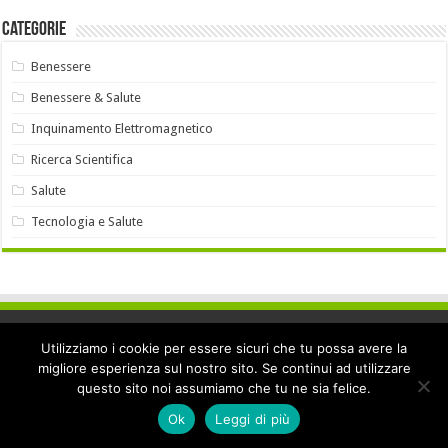
Categorie
Benessere
Benessere & Salute
Inquinamento Elettromagnetico
Ricerca Scientifica
Salute
Tecnologia e Salute
Utilizziamo i cookie per essere sicuri che tu possa avere la
migliore esperienza sul nostro sito. Se continui ad utilizzare
Privacy policy
|
Disclaimer medico
|
Cookie Policy
questo sito noi assumiamo che tu ne sia felice.
Ok
Leggi di più
© Copyright 2026, Tutti i diritti riservati.