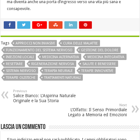
ma diventa anche una porta d’ingresso verso una vita più sana e
consapevole.
Tags
APPROCCI NON INVASIVI
CURA DELLE MALATTIE
FUNZIONAMENTO DEL SISTEMA NERVOSO
GESTIONE DEL DOLORE
INIEZIONI LOCALI
MEDICINA ALTERNATIVA
MEDICINA INTEGRATIVA
RESETTARE
RIGENERAZIONE NERVOSA
SALUTE E BENESSERE
SISTEMA NERVOSO
TERAPIA NEURALE
TERAPIE INNOVATIVE
TERAPIE OLISTICHE
TRATTAMENTI NATURALI
Previous
Salice Bianco: L’Aspirina Naturale
Originale e la Sua Storia
Next
L’Olfatto: Il Senso Primordiale
Legato a Memoria ed Emozioni
Lascia un commento
Il tuo indirizzo email non sarà pubblicato.
I campi obbligatori sono