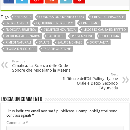
Tags
BENESSERE
CONNESSIONE MENTE-CORPO
CRESCITA PERSONALE
ENERGIA FISICA
EQUILIBRIO ENERGETICO
ERMETISMO
FILOSOFIA ERMETICA
INSUFFICIENZA FISICA
LEGGE DI CAUSA ED EFFETTO
MEDICINA ALTERNATIVA
PATOLOGIE
PREVENZIONE
PSICOLOGIA
RIMEDI NATURALI
SALUTE
SALUTE MENTALE
SPIRITUALITÀ
TEORIA DEI COLORI.
TERAPIE OLISTICHE
Previous
Cimatica: La Scienza delle Onde
Sonore che Modellano la Materia
Next
Il Rituale dell’Oil Pulling: Igiene
Orale e Detox Secondo
l’Ayurveda
Lascia un commento
Il tuo indirizzo email non sarà pubblicato.
I campi obbligatori sono
contrassegnati
*
Commento
*