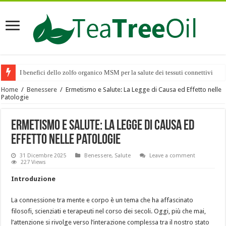
I benefici dello zolfo organico MSM per la salute dei tessuti connettivi
Home
/
Benessere
/
Ermetismo e Salute: La Legge di Causa ed Effetto nelle
Patologie
Ermetismo e Salute: La Legge di Causa ed
Effetto nelle Patologie
31 Dicembre 2025
Benessere
,
Salute
Leave a comment
227 Views
Introduzione
La connessione tra mente e corpo è un tema che ha affascinato
filosofi, scienziati e terapeuti nel corso dei secoli. Oggi, più che mai,
l’attenzione si rivolge verso l’interazione complessa tra il nostro stato