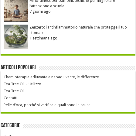
Mindfulness per bambini: tecniche per migliorare
l’attenzione a scuola
7 giorni ago
Zenzero: l’antinfiammatorio naturale che protegge il tuo
stomaco
1 settimana ago
Articoli popolari
Chemioterapia adiuvante e neoadiuvante, le differenze
Tea Tree Oil – Utilizzo
Tea Tree Oil
Contatti
Pelle d’oca, perché si verifica e quali sono le cause
Categorie