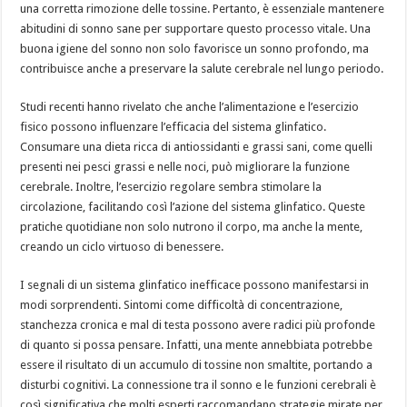
una corretta rimozione delle tossine. Pertanto, è essenziale mantenere
abitudini di sonno sane per supportare questo processo vitale. Una
buona igiene del sonno non solo favorisce un sonno profondo, ma
contribuisce anche a preservare la salute cerebrale nel lungo periodo.
Studi recenti hanno rivelato che anche l’alimentazione e l’esercizio
fisico possono influenzare l’efficacia del sistema glinfatico.
Consumare una dieta ricca di antiossidanti e grassi sani, come quelli
presenti nei pesci grassi e nelle noci, può migliorare la funzione
cerebrale. Inoltre, l’esercizio regolare sembra stimolare la
circolazione, facilitando così l’azione del sistema glinfatico. Queste
pratiche quotidiane non solo nutrono il corpo, ma anche la mente,
creando un ciclo virtuoso di benessere.
I segnali di un sistema glinfatico inefficace possono manifestarsi in
modi sorprendenti. Sintomi come difficoltà di concentrazione,
stanchezza cronica e mal di testa possono avere radici più profonde
di quanto si possa pensare. Infatti, una mente annebbiata potrebbe
essere il risultato di un accumulo di tossine non smaltite, portando a
disturbi cognitivi. La connessione tra il sonno e le funzioni cerebrali è
così significativa che molti esperti raccomandano strategie mirate per