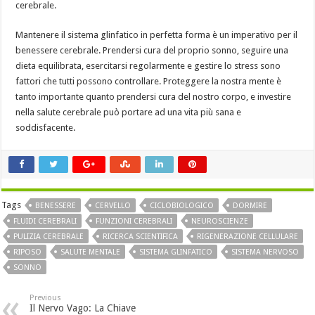
cerebrale.
Mantenere il sistema glinfatico in perfetta forma è un imperativo per il
benessere cerebrale. Prendersi cura del proprio sonno, seguire una
dieta equilibrata, esercitarsi regolarmente e gestire lo stress sono
fattori che tutti possono controllare. Proteggere la nostra mente è
tanto importante quanto prendersi cura del nostro corpo, e investire
nella salute cerebrale può portare ad una vita più sana e
soddisfacente.
Tags
BENESSERE
CERVELLO
CICLOBIOLOGICO
DORMIRE
FLUIDI CEREBRALI
FUNZIONI CEREBRALI
NEUROSCIENZE
PULIZIA CEREBRALE
RICERCA SCIENTIFICA
RIGENERAZIONE CELLULARE
RIPOSO
SALUTE MENTALE
SISTEMA GLINFATICO
SISTEMA NERVOSO
SONNO
Previous
Il Nervo Vago: La Chiave