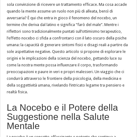
sola convinzione di ricevere un trattamento efficace. Ma cosa accade
quando la mente assume un ruolo non più di alleata, bensì di
avversaria? È qui che entra in gioco il fenomeno del nocebo, un
termine che deriva dal latino e significa “farò del male”. Mentre i
riflettori sono tradizionalmente puntati sull’ottimismo terapeutico,
l’effetto nocebo ci sfida a confrontarci con il lato oscuro della psiche
umana: la capacità di generare sintomi fisici e disagi reali a partire da
sole aspettative negative. Questo articolo si propone di esplorare le
origini e le implicazioni della scienza del nocebo, gettando luce su
come la nostra mente possa influenzare il corpo, trasformando
preoccupazioni e paure in veri e propri malesseri. Un viaggio che ci
condurrà attraverso le frontiere della psicologia, della medicina e
della soggettività umana, rivelando l’intricato legame tra pensiero e
realtà fisica.
La Nocebo e il Potere della
Suggestione nella Salute
Mentale
La nocebo è un concetto affascinante e potente che continua a