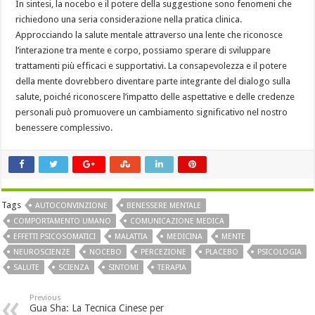
In sintesi, la nocebo e il potere della suggestione sono fenomeni che
richiedono una seria considerazione nella pratica clinica.
Approcciando la salute mentale attraverso una lente che riconosce
l’interazione tra mente e corpo, possiamo sperare di sviluppare
trattamenti più efficaci e supportativi. La consapevolezza e il potere
della mente dovrebbero diventare parte integrante del dialogo sulla
salute, poiché riconoscere l’impatto delle aspettative e delle credenze
personali può promuovere un cambiamento significativo nel nostro
benessere complessivo.
Tags
AUTOCONVINZIONE
BENESSERE MENTALE
COMPORTAMENTO UMANO
COMUNICAZIONE MEDICA
EFFETTI PSICOSOMATICI
MALATTIA
MEDICINA
MENTE
NEUROSCIENZE
NOCEBO
PERCEZIONE
PLACEBO
PSICOLOGIA
SALUTE
SCIENZA
SINTOMI
TERAPIA
Previous
Gua Sha: La Tecnica Cinese per