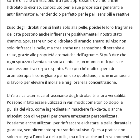
soffre di acne o irritazioni. Tra i più apprezzati troviamo anche
l’idrolato di elicriso, conosciuto per le sue proprietà rigeneranti e
antinfiammatorie, rendendolo perfetto per le pelli sensibili e reattive.
L’uso degli idrolati non si limita solo alla pelle, poiché le loro fragranze
delicate possono anche influenzare positivamente il nostro stato
d’animo. Spruzzare un po’ di idrolato di arancio amaro sul viso non
solo rinfresca la pelle, ma crea anche una sensazione di serenità e
relax, grazie alle proprietà aromatiche dell’agrume. Si può dire che
ogni spruzzo diventa una sorta di rituale, un momento di pausa e
connessione tra corpo e spirito. Ecco perché molti esperti di
aromaterapia li consigliano per un uso quotidiano, anche in ambienti
di lavoro per elevare il morale e migliorare la concentrazione.
Un’altra caratteristica affascinante degli idrolati è la loro versatilità.
Possono infatti essere utilizzati in vari modi: come tonico dopo la
pulizia del viso, come ingrediente in maschere fai-da-te, o anche
miscelati con oli vegetali per creare un’essenza personalizzata.
Possiamo anche utilizzarli per rinfrescare e idratare la pelle durante la
giornata, semplicemente spruzzandoli sul viso. Questa pratica non
solo reintegra l’umidità della pelle, ma offre anche un breve momento