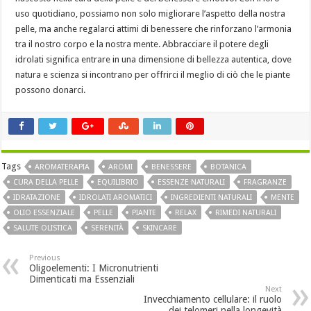
uso quotidiano, possiamo non solo migliorare l’aspetto della nostra
pelle, ma anche regalarci attimi di benessere che rinforzano l’armonia
tra il nostro corpo e la nostra mente. Abbracciare il potere degli
idrolati significa entrare in una dimensione di bellezza autentica, dove
natura e scienza si incontrano per offrirci il meglio di ciò che le piante
possono donarci.
Tags
AROMATERAPIA
AROMI
BENESSERE
BOTANICA
CURA DELLA PELLE
EQUILIBRIO
ESSENZE NATURALI
FRAGRANZE
IDRATAZIONE
IDROLATI AROMATICI
INGREDIENTI NATURALI
MENTE
OLIO ESSENZIALE
PELLE
PIANTE
RELAX
RIMEDI NATURALI
SALUTE OLISTICA
SERENITÀ
SKINCARE
Previous
Oligoelementi: I Micronutrienti
Dimenticati ma Essenziali
Next
Invecchiamento cellulare: il ruolo
dei telomeri nella longevità