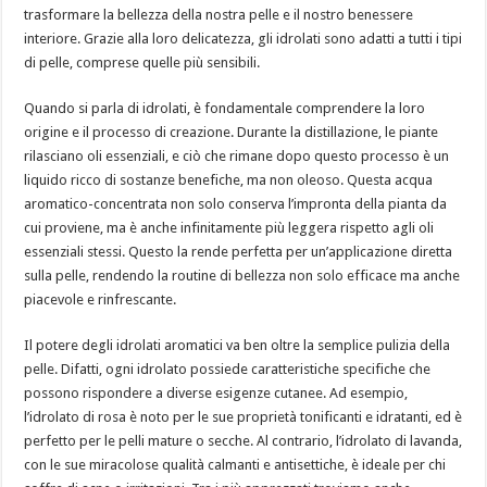
trasformare la bellezza della nostra pelle e il nostro benessere
interiore. Grazie alla loro delicatezza, gli idrolati sono adatti a tutti i tipi
di pelle, comprese quelle più sensibili.
Quando si parla di idrolati, è fondamentale comprendere la loro
origine e il processo di creazione. Durante la distillazione, le piante
rilasciano oli essenziali, e ciò che rimane dopo questo processo è un
liquido ricco di sostanze benefiche, ma non oleoso. Questa acqua
aromatico-concentrata non solo conserva l’impronta della pianta da
cui proviene, ma è anche infinitamente più leggera rispetto agli oli
essenziali stessi. Questo la rende perfetta per un’applicazione diretta
sulla pelle, rendendo la routine di bellezza non solo efficace ma anche
piacevole e rinfrescante.
Il potere degli idrolati aromatici va ben oltre la semplice pulizia della
pelle. Difatti, ogni idrolato possiede caratteristiche specifiche che
possono rispondere a diverse esigenze cutanee. Ad esempio,
l’idrolato di rosa è noto per le sue proprietà tonificanti e idratanti, ed è
perfetto per le pelli mature o secche. Al contrario, l’idrolato di lavanda,
con le sue miracolose qualità calmanti e antisettiche, è ideale per chi